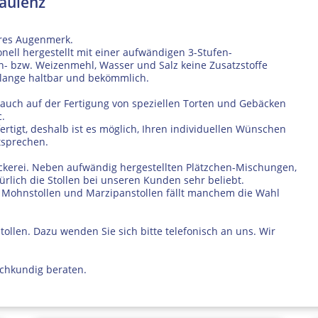
Paulenz
eres Augenmerk.
nell hergestellt mit einer aufwändigen 3-Stufen-
n- bzw. Weizenmehl, Wasser und Salz keine Zusatzstoffe
s lange haltbar und bekömmlich.
b auch auf der Fertigung von speziellen Torten und Gebäcken
c.
rtigt, deshalb ist es möglich, Ihren individuellen Wünschen
tsprechen.
äckerei. Neben aufwändig hergestellten Plätzchen-Mischungen,
lich die Stollen bei unseren Kunden sehr beliebt.
, Mohnstollen und Marzipanstollen fällt manchem die Wahl
llen. Dazu wenden Sie sich bitte telefonisch an uns. Wir
achkundig beraten.